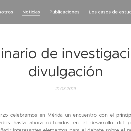
sotros
Noticias
Publicaciones
Los casos de estud
nario de investigac
divulgación
21.03.2019
rzo celebramos en Mérida un encuentro con el principa
tados hasta ahora obtenidos en el desarrollo del p
adir interesantes elementos para el debate sobre el p