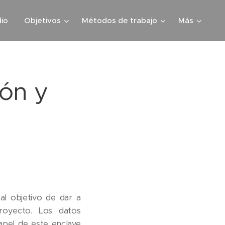
io
Objetivos
Métodos de trabajo
Más
ión y
l objetivo de dar a
royecto. Los datos
apel de este enclave