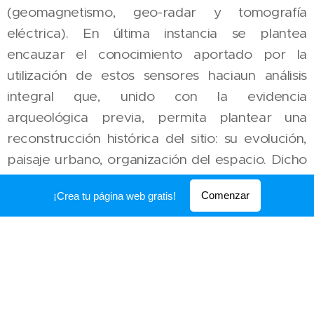
(geomagnetismo, geo-radar y tomografía
eléctrica). En última instancia se plantea
encauzar el conocimiento aportado por la
utilización de estos sensores haciaun análisis
integral que, unido con la evidencia
arqueológica previa, permita plantear una
reconstrucción histórica del sitio: su evolución,
paisaje urbano, organización del espacio. Dicho
conocimiento se orienta de manera primordial
Comenzar
¡Crea tu página web gratis!
hacia la revalorización de las zonas
arqueológicas como un recurso para el ocio, la
cultura y el desarrollo local. Esta metodología
sería igualmente extrapolable para la
evaluación de emplazamientos arqueológicos
con objetivos de protección en la Comunidad